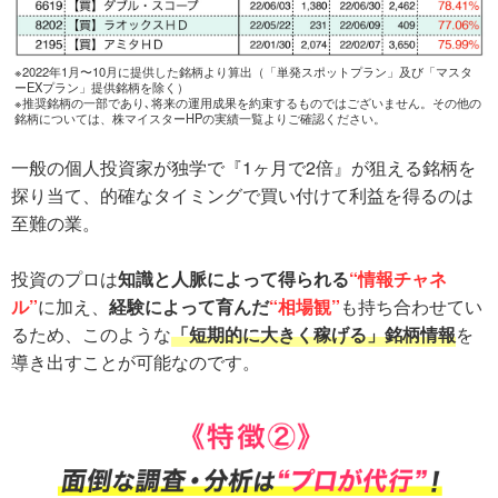
※2022年1月〜10月に提供した銘柄より算出（「単発スポットプラン」及び「マスタ
ーEXプラン」提供銘柄を除く）
※推奨銘柄の一部であり､将来の運用成果を約束するものではございません。その他の
銘柄については、株マイスターHPの実績一覧よりご確認ください。
一般の個人投資家が独学で『1ヶ月で2倍』が狙える銘柄を
探り当て、的確なタイミングで買い付けて利益を得るのは
至難の業。
投資のプロは
知識と人脈によって得られる
“情報チャネ
ル”
に加え、
経験によって育んだ
“相場観”
も持ち合わせてい
るため、このような
「短期的に大きく稼げる」銘柄情報
を
導き出すことが可能なのです。