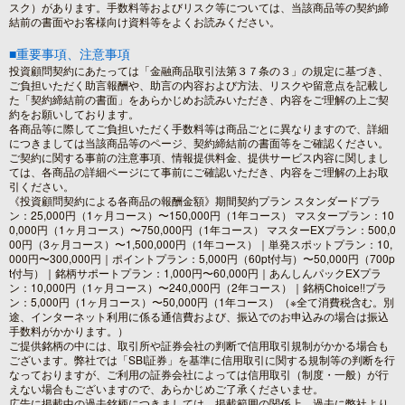
スク）があります。手数料等およびリスク等については、当該商品等の契約締
結前の書面やお客様向け資料等をよくお読みください。
■重要事項、注意事項
投資顧問契約にあたっては「金融商品取引法第３７条の３」の規定に基づき、
ご負担いただく助言報酬や、助言の内容および方法、リスクや留意点を記載し
た「契約締結前の書面」をあらかじめお読みいただき、内容をご理解の上ご契
約をお願いしております。
各商品等に際してご負担いただく手数料等は商品ごとに異なりますので、詳細
につきましては当該商品等のページ、契約締結前の書面等をご確認ください。
ご契約に関する事前の注意事項、情報提供料金、提供サービス内容に関しまし
ては、各商品の詳細ページにて事前にご確認いただき、内容をご理解の上お取
引ください。
《投資顧問契約による各商品の報酬金額》期間契約プラン スタンダードプラ
ン：25,000円（1ヶ月コース）〜150,000円（1年コース） マスタープラン：10
0,000円（1ヶ月コース）〜750,000円（1年コース） マスターEXプラン：500,0
00円（3ヶ月コース）〜1,500,000円（1年コース）｜単発スポットプラン：10,
000円〜300,000円｜ポイントプラン：5,000円（60pt付与）〜50,000円（700p
t付与）｜銘柄サポートプラン：1,000円〜60,000円｜あんしんパックEXプラ
ン：10,000円（1ヶ月コース）〜240,000円（2年コース）｜銘柄Choice!!プラ
ン：5,000円（1ヶ月コース）〜50,000円（1年コース）（※全て消費税含む。別
途、インターネット利用に係る通信費および、振込でのお申込みの場合は振込
手数料がかかります。）
ご提供銘柄の中には、取引所や証券会社の判断で信用取引規制がかかる場合も
ございます。弊社では「SBI証券」を基準に信用取引に関する規制等の判断を行
なっておりますが、ご利用の証券会社によっては信用取引（制度・一般）が行
えない場合もございますので、あらかじめご了承くださいませ。
広告に掲載中の過去銘柄につきましては、掲載範囲の関係上、過去に弊社より