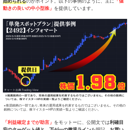
始められる
のがポイント。以下の事例のように、主に
「値
動きの良いの中小型株」
を提供しています。
※推奨銘柄の一部であり､将来の運用成果を約束するものではございません。その他の
銘柄については、株マイスターHPの実績一覧よりご確認ください。
「利益確定までが助言」
をモットーに、公開文では
利確目
安のターゲット値と、万が一の撤退ライン
を明記。
お買い