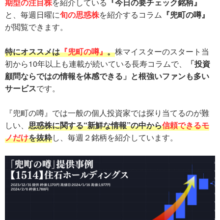
期型の注目株
を紹介している
『今日の要チェック銘柄』
と、毎週日曜に
旬の思惑株
を紹介するコラム
『兜町の噂』
が閲覧できます。
特にオススメは
『兜町の噂』
。
株マイスターのスタート当
初から10年以上も連載が続いている長寿コラムで、
「投資
顧問ならではの情報を体感できる」と根強いファンも多い
サービス
です。
『兜町の噂』では一般の個人投資家では探り当てるのが難
しい、
思惑株に関する“新鮮な情報”の中から
信頼できるモ
ノだけ
を抜粋
し、毎週２銘柄を紹介しています。