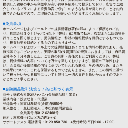
提供した銘柄の中から利益率が高い銘柄を抜粋して提示しており、広告でご紹
介しているプランによる投資助言で必ずこのような結果が得られることはお約
束できかねますので、ご理解の上ご契約いただきますようお願いいたします。
■免責事項
ホームページおよびメール上での提供情報は著作権法によって保護されてお
り、株式会社ＳＱＩジャパン(以下「弊社」)に無断で転用、複製または販売等を
行うことを固く禁じます。提供情報は、弊社の情報提供を目的とするものであ
り、投資勧誘を目的とするものではありません。
ホームページおよびメール上での提供情報はあくまでも情報の提供であり、売
買指示ではございません。実際の取引(投資)商品の売買におきましては、自己資
金枠等を十分考慮した上、ご自身の判断・責任のもとご利用ください。弊社
は、提供情報の内容については万全を期しておりますが、情報の正確性およ
び、会員様が提供情報の内容に基づいて行われる取引、その他の行為、またそ
の結果について、これを保証するものではありません。また、この情報に基づ
いて被ったいかなる損害についても弊社は一切の責任を負いかねますのであら
かじめご了承ください。
■金融商品取引法第３７条に基づく表示
商号：株式会社SQIジャパン (金融商品取引業者)
業務内容：投資助言・代理業
登録番号：関東財務局長(金商)第850号
加入協会：一般社団法人 日本投資顧問業協会
会員番号:第012-02468号
住所：東京都千代田区丸の内2-7-2
サポートデスク 電話番号：0120-850-730 ※受付時間(平日9:00～17:00)