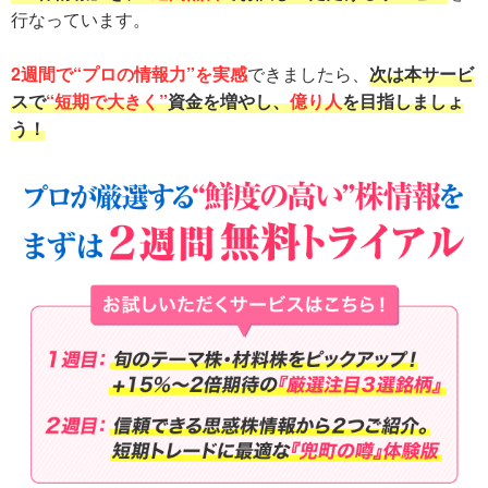
行なっています。
2週間で“プロの情報力”を実感
できましたら、
次は本サービ
スで
“短期で大きく”
資金を増やし、
億り人
を目指しましょ
う！