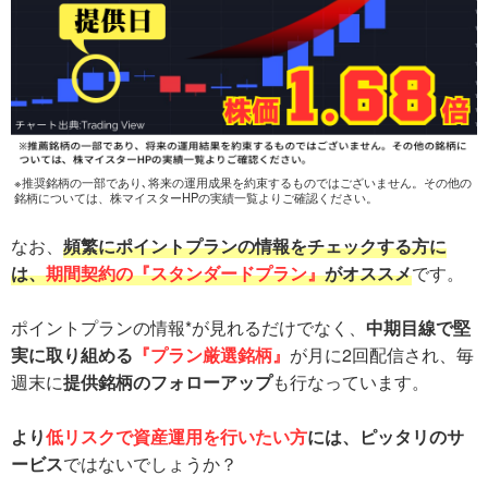
※推奨銘柄の一部であり､将来の運用成果を約束するものではございません。その他の
銘柄については、株マイスターHPの実績一覧よりご確認ください。
なお、
頻繁にポイントプランの情報をチェックする方に
は、
期間契約の『スタンダードプラン』
がオススメ
です。
ポイントプランの情報*が見れるだけでなく、
中期目線で堅
実に取り組める
『プラン厳選銘柄』
が月に2回配信され、毎
週末に
提供銘柄のフォローアップ
も行なっています。
より
低リスクで資産運用を行いたい方
には、ピッタリのサ
ービス
ではないでしょうか？