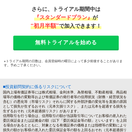
さらに、トライアル期間中は
『スタンダードプラン』
が
“初月半額”
で加入できます！
無料トライアルを始める
※トライアル期間の日数は、会員登録時の曜日によって多少前後することがありま
す。予めご了承ください。
■投資顧問契約に係るリスクについて
国内上場有価証券等には株式相場、金利水準、為替相場、不動産相場、商品相
場等の価格の変動等および有価証券の発行者等の信用状況（財務・経営状況を
含む）の悪化等（市場リスク）それらに関する外部評価の変化等を直接の原因
として損失が生ずるおそれ（元本欠損リスク）、または元本を超過する損失を
生ずるおそれ（元本超過損リスク）があります。
信用取引を行う場合は、信用取引の額が当該取引等についてお客様の差入れた
委託保証金または証拠金の額（以下「委託保証金等の額」といいます）を上回
る場合があるとともに、対象となる有価証券の価格または指標等の変動により
損失の額がお客様の差入れた委託保証金等の額を上回るおそれ（元本超過損リ